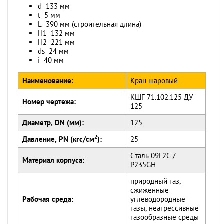
d=133 мм
t=5 мм
L=390 мм (строительная длина)
H1=132 мм
H2=221 мм
ds=24 мм
i=40 мм
Наименование:
Кран шаровый
КШГ 71.102.125 ДУ
Номер чертежа:
125
Диаметр, DN (мм):
125
2
Давление, PN (кгс/см
):
25
Сталь 09Г2С /
Материал корпуса:
P235GH
природный газ,
сжиженные
Рабочая среда:
углеводородные
газы, неагрессивные
газообразные среды